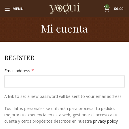
0
MENU
$
0.00
Mi cuenta
REGISTER
*
Email address
A link to set a new password will be sent to your email address.
Tus datos personales se utilizarán para procesar tu pedido,
mejorar tu experiencia en esta web, gestionar el acceso a tu
cuenta y otros propósitos descritos en nuestra
privacy policy
.